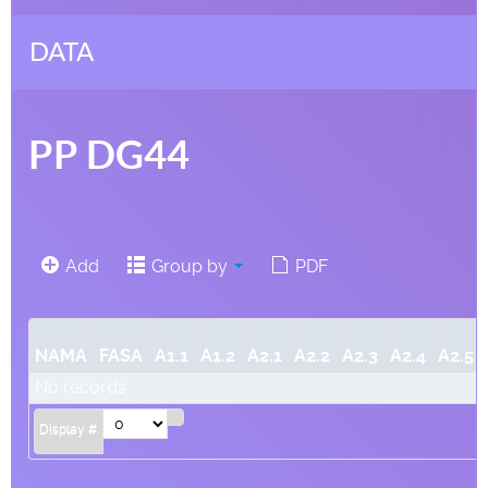
DATA
PP DG44
Add
Group by
PDF
NAMA
FASA
A1.1
A1.2
A2.1
A2.2
A2.3
A2.4
A2.5
No records
Display #