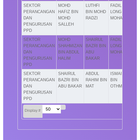
SEKTOR
MOHD
LUTHFI
FADIL
PERANCANGAN
HAFIZ BIN
BIN MOHD
LONG BIN
DAN
MOHD
RADZI
MOHAMAD
PENGURUSAN
SALLEH
PPD
SEKTOR
MOHD
SHAIRUL
FADIL
PERANCANGAN
SHAHMIZAN
BAZRI BIN
LONG BIN
DAN
BIN ABDUL
ABU
MOHAMAD
PENGURUSAN
HALIM
BAKAR
PPD
SEKTOR
SHAIRUL
ABDUL
ISMAIL
PERANCANGAN
BAZRI BIN
RAHIM BIN
BIN
DAN
ABU BAKAR
MAT
OTHMAN
PENGURUSAN
PPD
Display #