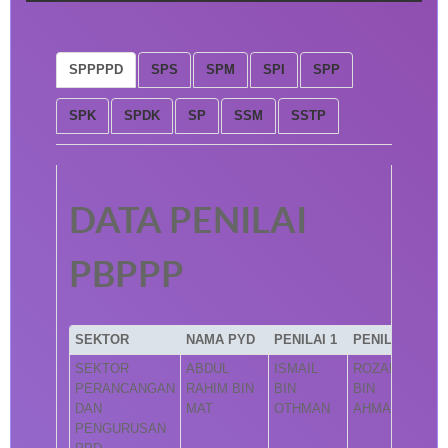
SPPPPD
SPS
SPM
SPI
SPP
SPK
SPDK
SP
SSM
SSTP
DATA PENILAI
PBPPP
SEKTOR
NAMA PYD
PENILAI 1
PENILAI 2
SEKTOR
ABDUL
ISMAIL
ROZAINI
PERANCANGAN
RAHIM BIN
BIN
BIN
DAN
MAT
OTHMAN
AHMAD
PENGURUSAN