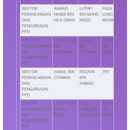
PPD
SEKTOR
AHMAD
LUTHFI
FADIL
PERANCANGAN
HAMDI BIN
BIN MOHD
LONG BIN
DAN
HAJI OMAR
RADZI
MOHAMAD
PENGURUSAN
PPD
SEKTOR
FADIL LONG
ISMAIL
ROZAINI
PERANCANGAN
BIN
BIN
BIN
DAN
MOHAMAD
OTHMAN
AHMAD
PENGURUSAN
PPD
SEKTOR
ISMAIL BIN
ROZAINI
TP2
PERANCANGAN
OTHMAN
BIN
DAN
AHMAD
PENGURUSAN
PPD
SEKTOR
LUTHFI BIN
FADIL
ISMAIL
PERANCANGAN
MOHD
LONG BIN
BIN
DAN
RADZI
MOHAMAD
OTHMAN
PENGURUSAN
PPD