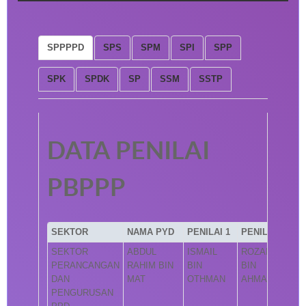
SPPPPD
SPS
SPM
SPI
SPP
SPK
SPDK
SP
SSM
SSTP
DATA PENILAI
PBPPP
SEKTOR
NAMA PYD
PENILAI 1
PENILAI 2
SEKTOR
ABDUL
ISMAIL
ROZAINI
PERANCANGAN
RAHIM BIN
BIN
BIN
DAN
MAT
OTHMAN
AHMAD
PENGURUSAN