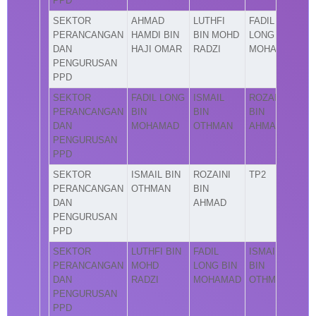
PPD
SEKTOR
AHMAD
LUTHFI
FADIL
PERANCANGAN
HAMDI BIN
BIN MOHD
LONG BIN
DAN
HAJI OMAR
RADZI
MOHAMAD
PENGURUSAN
PPD
SEKTOR
FADIL LONG
ISMAIL
ROZAINI
PERANCANGAN
BIN
BIN
BIN
DAN
MOHAMAD
OTHMAN
AHMAD
PENGURUSAN
PPD
SEKTOR
ISMAIL BIN
ROZAINI
TP2
PERANCANGAN
OTHMAN
BIN
DAN
AHMAD
PENGURUSAN
PPD
SEKTOR
LUTHFI BIN
FADIL
ISMAIL
PERANCANGAN
MOHD
LONG BIN
BIN
DAN
RADZI
MOHAMAD
OTHMAN
PENGURUSAN
PPD