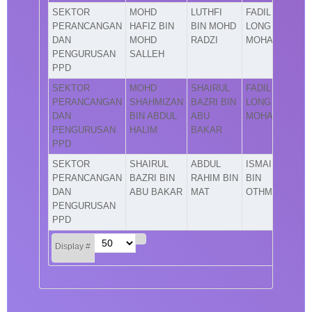
SEKTOR
MOHD
LUTHFI
FADIL
PERANCANGAN
HAFIZ BIN
BIN MOHD
LONG BIN
DAN
MOHD
RADZI
MOHAMAD
PENGURUSAN
SALLEH
PPD
SEKTOR
MOHD
SHAIRUL
FADIL
PERANCANGAN
SHAHMIZAN
BAZRI BIN
LONG BIN
DAN
BIN ABDUL
ABU
MOHAMAD
PENGURUSAN
HALIM
BAKAR
PPD
SEKTOR
SHAIRUL
ABDUL
ISMAIL
PERANCANGAN
BAZRI BIN
RAHIM BIN
BIN
DAN
ABU BAKAR
MAT
OTHMAN
PENGURUSAN
PPD
Display #