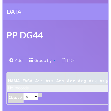
DATA
PP DG44
Add
Group by
PDF
NAMA
FASA
A1.1
A1.2
A2.1
A2.2
A2.3
A2.4
A2.5
No records
Display #