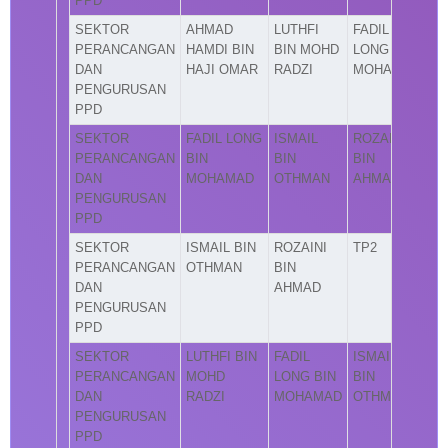
PPD
SEKTOR
AHMAD
LUTHFI
FADIL
PERANCANGAN
HAMDI BIN
BIN MOHD
LONG BIN
DAN
HAJI OMAR
RADZI
MOHAMAD
PENGURUSAN
PPD
SEKTOR
FADIL LONG
ISMAIL
ROZAINI
PERANCANGAN
BIN
BIN
BIN
DAN
MOHAMAD
OTHMAN
AHMAD
PENGURUSAN
PPD
SEKTOR
ISMAIL BIN
ROZAINI
TP2
PERANCANGAN
OTHMAN
BIN
DAN
AHMAD
PENGURUSAN
PPD
SEKTOR
LUTHFI BIN
FADIL
ISMAIL
PERANCANGAN
MOHD
LONG BIN
BIN
DAN
RADZI
MOHAMAD
OTHMAN
PENGURUSAN
PPD