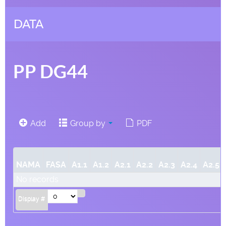
DATA
PP DG44
Add
Group by
PDF
NAMA
FASA
A1.1
A1.2
A2.1
A2.2
A2.3
A2.4
A2.5
No records
Display #