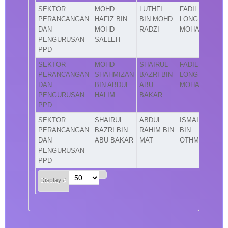
SEKTOR
MOHD
LUTHFI
FADIL
PERANCANGAN
HAFIZ BIN
BIN MOHD
LONG BIN
DAN
MOHD
RADZI
MOHAMAD
PENGURUSAN
SALLEH
PPD
SEKTOR
MOHD
SHAIRUL
FADIL
PERANCANGAN
SHAHMIZAN
BAZRI BIN
LONG BIN
DAN
BIN ABDUL
ABU
MOHAMAD
PENGURUSAN
HALIM
BAKAR
PPD
SEKTOR
SHAIRUL
ABDUL
ISMAIL
PERANCANGAN
BAZRI BIN
RAHIM BIN
BIN
DAN
ABU BAKAR
MAT
OTHMAN
PENGURUSAN
PPD
Display #