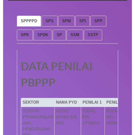
SPPPPD
SPS
SPM
SPI
SPP
SPK
SPDK
SP
SSM
SSTP
DATA PENILAI
PBPPP
SEKTOR
NAMA PYD
PENILAI 1
PENILAI 2
SEKTOR
ABDUL
ISMAIL
ROZAINI
PERANCANGAN
RAHIM BIN
BIN
BIN
DAN
MAT
OTHMAN
AHMAD
PENGURUSAN