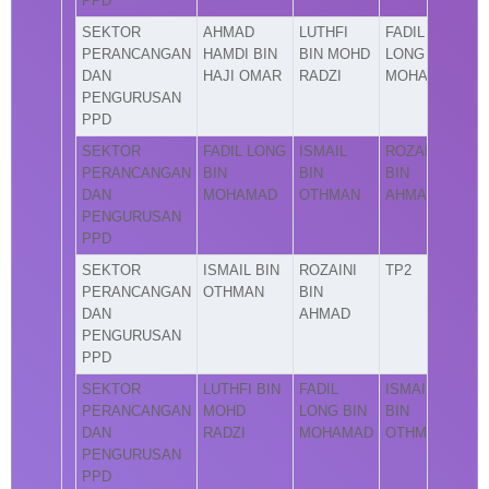
PPD
SEKTOR
AHMAD
LUTHFI
FADIL
PERANCANGAN
HAMDI BIN
BIN MOHD
LONG BIN
DAN
HAJI OMAR
RADZI
MOHAMAD
PENGURUSAN
PPD
SEKTOR
FADIL LONG
ISMAIL
ROZAINI
PERANCANGAN
BIN
BIN
BIN
DAN
MOHAMAD
OTHMAN
AHMAD
PENGURUSAN
PPD
SEKTOR
ISMAIL BIN
ROZAINI
TP2
PERANCANGAN
OTHMAN
BIN
DAN
AHMAD
PENGURUSAN
PPD
SEKTOR
LUTHFI BIN
FADIL
ISMAIL
PERANCANGAN
MOHD
LONG BIN
BIN
DAN
RADZI
MOHAMAD
OTHMAN
PENGURUSAN
PPD