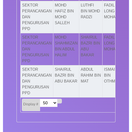
SEKTOR
MOHD
LUTHFI
FADIL
PERANCANGAN
HAFIZ BIN
BIN MOHD
LONG BIN
DAN
MOHD
RADZI
MOHAMAD
PENGURUSAN
SALLEH
PPD
SEKTOR
MOHD
SHAIRUL
FADIL
PERANCANGAN
SHAHMIZAN
BAZRI BIN
LONG BIN
DAN
BIN ABDUL
ABU
MOHAMAD
PENGURUSAN
HALIM
BAKAR
PPD
SEKTOR
SHAIRUL
ABDUL
ISMAIL
PERANCANGAN
BAZRI BIN
RAHIM BIN
BIN
DAN
ABU BAKAR
MAT
OTHMAN
PENGURUSAN
PPD
Display #