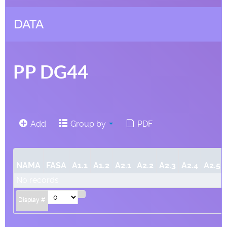
DATA
PP DG44
Add
Group by
PDF
NAMA
FASA
A1.1
A1.2
A2.1
A2.2
A2.3
A2.4
A2.5
No records
Display #