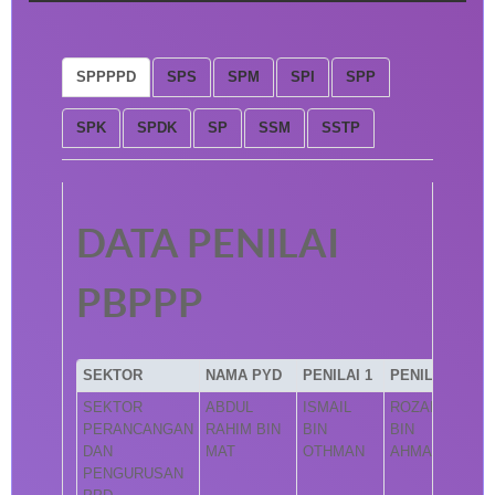
SPPPPD
SPS
SPM
SPI
SPP
SPK
SPDK
SP
SSM
SSTP
DATA PENILAI
PBPPP
SEKTOR
NAMA PYD
PENILAI 1
PENILAI 2
SEKTOR
ABDUL
ISMAIL
ROZAINI
PERANCANGAN
RAHIM BIN
BIN
BIN
DAN
MAT
OTHMAN
AHMAD
PENGURUSAN