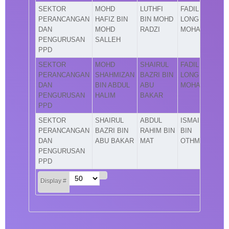
SEKTOR
MOHD
LUTHFI
FADIL
PERANCANGAN
HAFIZ BIN
BIN MOHD
LONG BIN
DAN
MOHD
RADZI
MOHAMAD
PENGURUSAN
SALLEH
PPD
SEKTOR
MOHD
SHAIRUL
FADIL
PERANCANGAN
SHAHMIZAN
BAZRI BIN
LONG BIN
DAN
BIN ABDUL
ABU
MOHAMAD
PENGURUSAN
HALIM
BAKAR
PPD
SEKTOR
SHAIRUL
ABDUL
ISMAIL
PERANCANGAN
BAZRI BIN
RAHIM BIN
BIN
DAN
ABU BAKAR
MAT
OTHMAN
PENGURUSAN
PPD
Display #