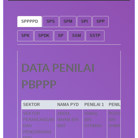
SPPPPD
SPS
SPM
SPI
SPP
SPK
SPDK
SP
SSM
SSTP
DATA PENILAI
PBPPP
SEKTOR
NAMA PYD
PENILAI 1
PENILAI 2
SEKTOR
ABDUL
ISMAIL
ROZAINI
PERANCANGAN
RAHIM BIN
BIN
BIN
DAN
MAT
OTHMAN
AHMAD
PENGURUSAN