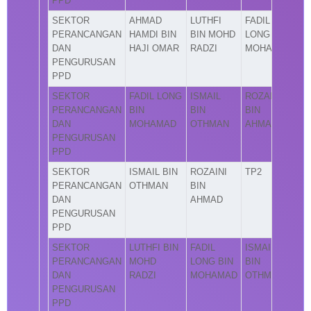
PPD
SEKTOR
AHMAD
LUTHFI
FADIL
PERANCANGAN
HAMDI BIN
BIN MOHD
LONG BIN
DAN
HAJI OMAR
RADZI
MOHAMAD
PENGURUSAN
PPD
SEKTOR
FADIL LONG
ISMAIL
ROZAINI
PERANCANGAN
BIN
BIN
BIN
DAN
MOHAMAD
OTHMAN
AHMAD
PENGURUSAN
PPD
SEKTOR
ISMAIL BIN
ROZAINI
TP2
PERANCANGAN
OTHMAN
BIN
DAN
AHMAD
PENGURUSAN
PPD
SEKTOR
LUTHFI BIN
FADIL
ISMAIL
PERANCANGAN
MOHD
LONG BIN
BIN
DAN
RADZI
MOHAMAD
OTHMAN
PENGURUSAN
PPD