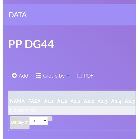
DATA
PP DG44
Add
Group by
PDF
NAMA
FASA
A1.1
A1.2
A2.1
A2.2
A2.3
A2.4
A2.5
No records
Display #