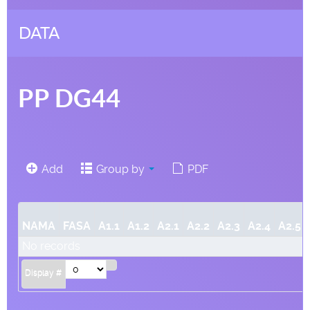
DATA
PP DG44
Add
Group by
PDF
NAMA
FASA
A1.1
A1.2
A2.1
A2.2
A2.3
A2.4
A2.5
No records
Display #