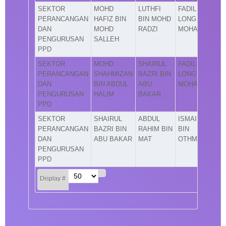
SEKTOR
MOHD
LUTHFI
FADIL
PERANCANGAN
HAFIZ BIN
BIN MOHD
LONG BIN
DAN
MOHD
RADZI
MOHAMAD
PENGURUSAN
SALLEH
PPD
SEKTOR
MOHD
SHAIRUL
FADIL
PERANCANGAN
SHAHMIZAN
BAZRI BIN
LONG BIN
DAN
BIN ABDUL
ABU
MOHAMAD
PENGURUSAN
HALIM
BAKAR
PPD
SEKTOR
SHAIRUL
ABDUL
ISMAIL
PERANCANGAN
BAZRI BIN
RAHIM BIN
BIN
DAN
ABU BAKAR
MAT
OTHMAN
PENGURUSAN
PPD
Display #