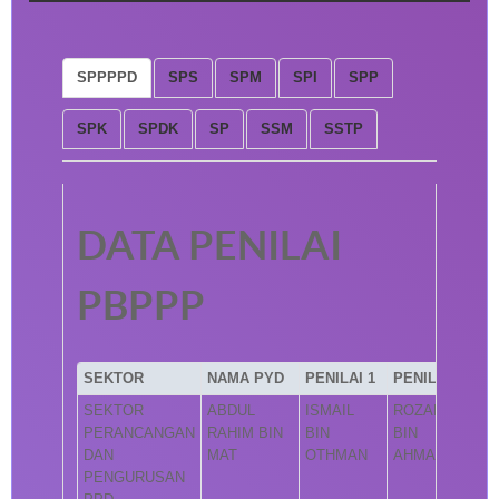
SPPPPD
SPS
SPM
SPI
SPP
SPK
SPDK
SP
SSM
SSTP
DATA PENILAI
PBPPP
SEKTOR
NAMA PYD
PENILAI 1
PENILAI 2
SEKTOR
ABDUL
ISMAIL
ROZAINI
PERANCANGAN
RAHIM BIN
BIN
BIN
DAN
MAT
OTHMAN
AHMAD
PENGURUSAN