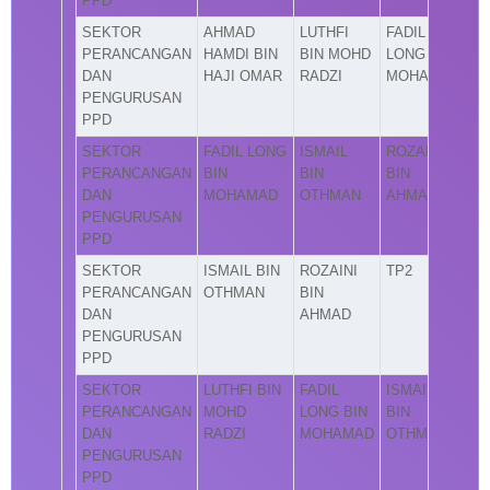
PPD
SEKTOR
AHMAD
LUTHFI
FADIL
PERANCANGAN
HAMDI BIN
BIN MOHD
LONG BIN
DAN
HAJI OMAR
RADZI
MOHAMAD
PENGURUSAN
PPD
SEKTOR
FADIL LONG
ISMAIL
ROZAINI
PERANCANGAN
BIN
BIN
BIN
DAN
MOHAMAD
OTHMAN
AHMAD
PENGURUSAN
PPD
SEKTOR
ISMAIL BIN
ROZAINI
TP2
PERANCANGAN
OTHMAN
BIN
DAN
AHMAD
PENGURUSAN
PPD
SEKTOR
LUTHFI BIN
FADIL
ISMAIL
PERANCANGAN
MOHD
LONG BIN
BIN
DAN
RADZI
MOHAMAD
OTHMAN
PENGURUSAN
PPD