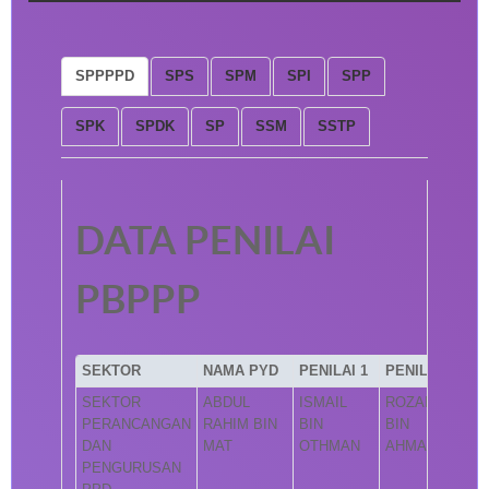
SPPPPD
SPS
SPM
SPI
SPP
SPK
SPDK
SP
SSM
SSTP
DATA PENILAI
PBPPP
SEKTOR
NAMA PYD
PENILAI 1
PENILAI 2
SEKTOR
ABDUL
ISMAIL
ROZAINI
PERANCANGAN
RAHIM BIN
BIN
BIN
DAN
MAT
OTHMAN
AHMAD
PENGURUSAN