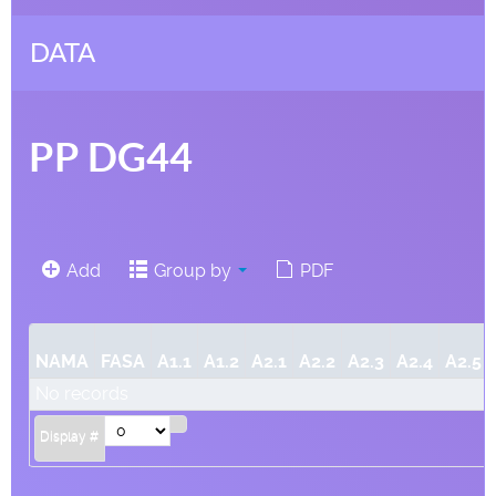
DATA
PP DG44
Add
Group by
PDF
NAMA
FASA
A1.1
A1.2
A2.1
A2.2
A2.3
A2.4
A2.5
No records
Display #