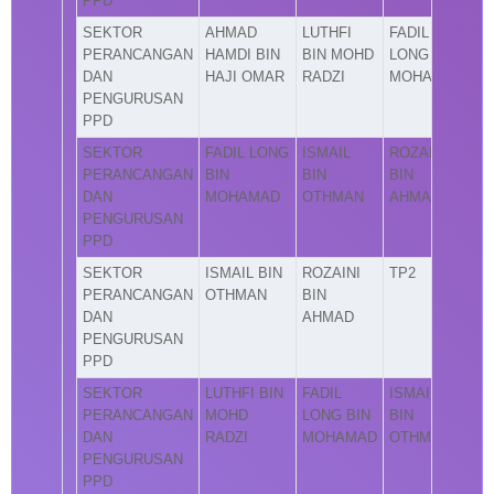
PPD
SEKTOR
AHMAD
LUTHFI
FADIL
PERANCANGAN
HAMDI BIN
BIN MOHD
LONG BIN
DAN
HAJI OMAR
RADZI
MOHAMAD
PENGURUSAN
PPD
SEKTOR
FADIL LONG
ISMAIL
ROZAINI
PERANCANGAN
BIN
BIN
BIN
DAN
MOHAMAD
OTHMAN
AHMAD
PENGURUSAN
PPD
SEKTOR
ISMAIL BIN
ROZAINI
TP2
PERANCANGAN
OTHMAN
BIN
DAN
AHMAD
PENGURUSAN
PPD
SEKTOR
LUTHFI BIN
FADIL
ISMAIL
PERANCANGAN
MOHD
LONG BIN
BIN
DAN
RADZI
MOHAMAD
OTHMAN
PENGURUSAN
PPD