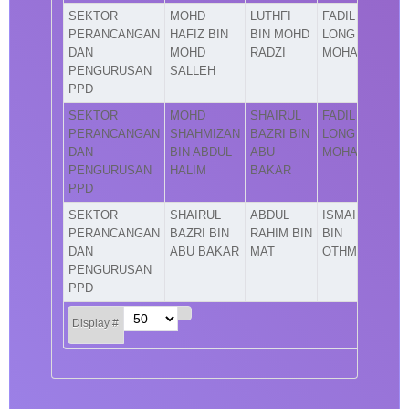
SEKTOR
MOHD
LUTHFI
FADIL
PERANCANGAN
HAFIZ BIN
BIN MOHD
LONG BIN
DAN
MOHD
RADZI
MOHAMAD
PENGURUSAN
SALLEH
PPD
SEKTOR
MOHD
SHAIRUL
FADIL
PERANCANGAN
SHAHMIZAN
BAZRI BIN
LONG BIN
DAN
BIN ABDUL
ABU
MOHAMAD
PENGURUSAN
HALIM
BAKAR
PPD
SEKTOR
SHAIRUL
ABDUL
ISMAIL
PERANCANGAN
BAZRI BIN
RAHIM BIN
BIN
DAN
ABU BAKAR
MAT
OTHMAN
PENGURUSAN
PPD
Display #