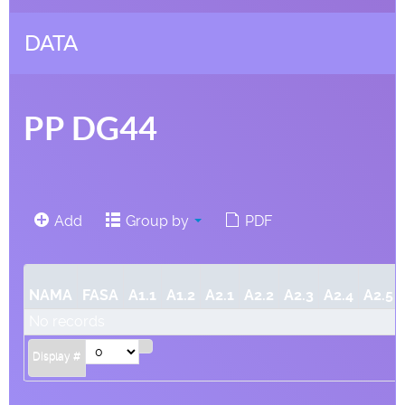
DATA
PP DG44
Add
Group by
PDF
NAMA
FASA
A1.1
A1.2
A2.1
A2.2
A2.3
A2.4
A2.5
No records
Display #