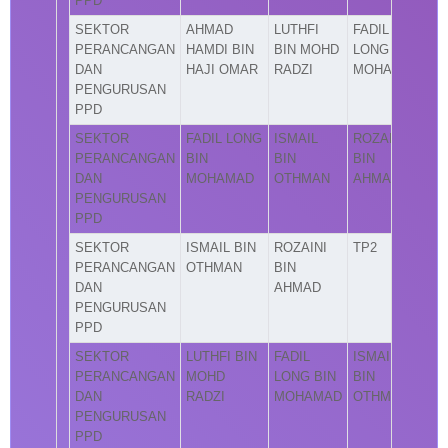
PPD
SEKTOR
AHMAD
LUTHFI
FADIL
PERANCANGAN
HAMDI BIN
BIN MOHD
LONG BIN
DAN
HAJI OMAR
RADZI
MOHAMAD
PENGURUSAN
PPD
SEKTOR
FADIL LONG
ISMAIL
ROZAINI
PERANCANGAN
BIN
BIN
BIN
DAN
MOHAMAD
OTHMAN
AHMAD
PENGURUSAN
PPD
SEKTOR
ISMAIL BIN
ROZAINI
TP2
PERANCANGAN
OTHMAN
BIN
DAN
AHMAD
PENGURUSAN
PPD
SEKTOR
LUTHFI BIN
FADIL
ISMAIL
PERANCANGAN
MOHD
LONG BIN
BIN
DAN
RADZI
MOHAMAD
OTHMAN
PENGURUSAN
PPD