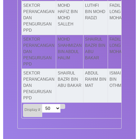
SEKTOR
MOHD
LUTHFI
FADIL
PERANCANGAN
HAFIZ BIN
BIN MOHD
LONG BIN
DAN
MOHD
RADZI
MOHAMAD
PENGURUSAN
SALLEH
PPD
SEKTOR
MOHD
SHAIRUL
FADIL
PERANCANGAN
SHAHMIZAN
BAZRI BIN
LONG BIN
DAN
BIN ABDUL
ABU
MOHAMAD
PENGURUSAN
HALIM
BAKAR
PPD
SEKTOR
SHAIRUL
ABDUL
ISMAIL
PERANCANGAN
BAZRI BIN
RAHIM BIN
BIN
DAN
ABU BAKAR
MAT
OTHMAN
PENGURUSAN
PPD
Display #