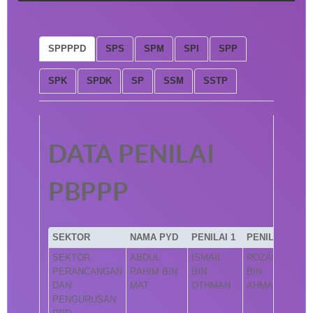
SPPPPD
SPS
SPM
SPI
SPP
SPK
SPDK
SP
SSM
SSTP
DATA PENILAI
PBPPP
SEKTOR
NAMA PYD
PENILAI 1
PENILAI 2
SEKTOR
ABDUL
ISMAIL
ROZAINI
PERANCANGAN
RAHIM BIN
BIN
BIN
DAN
MAT
OTHMAN
AHMAD
PENGURUSAN