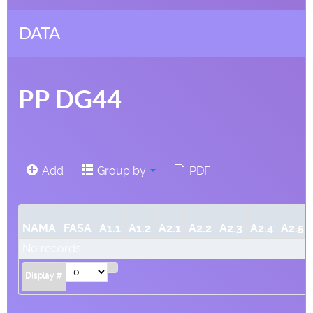
DATA
PP DG44
Add
Group by
PDF
NAMA
FASA
A1.1
A1.2
A2.1
A2.2
A2.3
A2.4
A2.5
No records
Display #