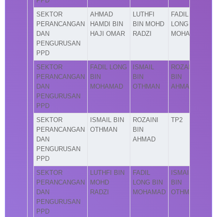
PPD
SEKTOR
AHMAD
LUTHFI
FADIL
PERANCANGAN
HAMDI BIN
BIN MOHD
LONG BIN
DAN
HAJI OMAR
RADZI
MOHAMAD
PENGURUSAN
PPD
SEKTOR
FADIL LONG
ISMAIL
ROZAINI
PERANCANGAN
BIN
BIN
BIN
DAN
MOHAMAD
OTHMAN
AHMAD
PENGURUSAN
PPD
SEKTOR
ISMAIL BIN
ROZAINI
TP2
PERANCANGAN
OTHMAN
BIN
DAN
AHMAD
PENGURUSAN
PPD
SEKTOR
LUTHFI BIN
FADIL
ISMAIL
PERANCANGAN
MOHD
LONG BIN
BIN
DAN
RADZI
MOHAMAD
OTHMAN
PENGURUSAN
PPD