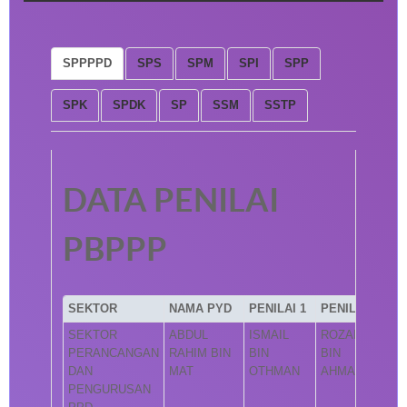
SPPPPD
SPS
SPM
SPI
SPP
SPK
SPDK
SP
SSM
SSTP
DATA PENILAI
PBPPP
SEKTOR
NAMA PYD
PENILAI 1
PENILAI 2
SEKTOR
ABDUL
ISMAIL
ROZAINI
PERANCANGAN
RAHIM BIN
BIN
BIN
DAN
MAT
OTHMAN
AHMAD
PENGURUSAN