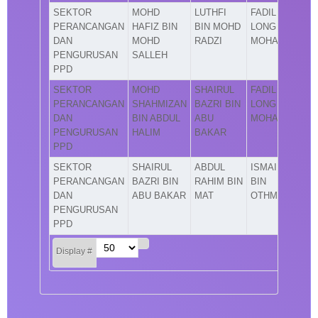
SEKTOR
MOHD
LUTHFI
FADIL
PERANCANGAN
HAFIZ BIN
BIN MOHD
LONG BIN
DAN
MOHD
RADZI
MOHAMAD
PENGURUSAN
SALLEH
PPD
SEKTOR
MOHD
SHAIRUL
FADIL
PERANCANGAN
SHAHMIZAN
BAZRI BIN
LONG BIN
DAN
BIN ABDUL
ABU
MOHAMAD
PENGURUSAN
HALIM
BAKAR
PPD
SEKTOR
SHAIRUL
ABDUL
ISMAIL
PERANCANGAN
BAZRI BIN
RAHIM BIN
BIN
DAN
ABU BAKAR
MAT
OTHMAN
PENGURUSAN
PPD
Display #