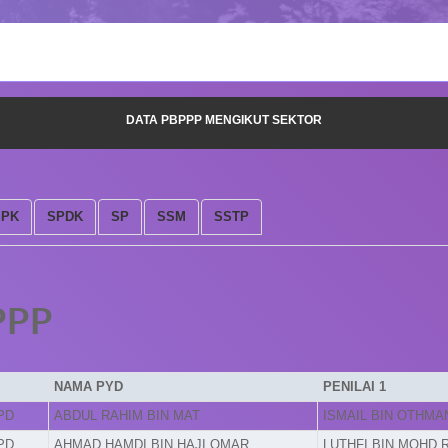
DATA PBPPP MENGIKUT SEKTOR
SPK
SPDK
SP
SSM
SSTP
PPP
NAMA PYD
PENILAI 1
PD
ABDUL RAHIM BIN MAT
ISMAIL BIN OTHMA
PD
AHMAD HAMDI BIN HAJI OMAR
LUTHFI BIN MOHD 