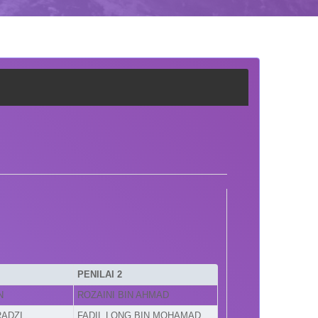
PENILAI 2
N
ROZAINI BIN AHMAD
RADZI
FADIL LONG BIN MOHAMAD