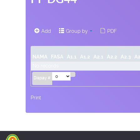
Add
Group by
PDF
NAMA
FASA
A1.1
A1.2
A2.1
A2.2
A2.3
A2
No records
Display #
Print