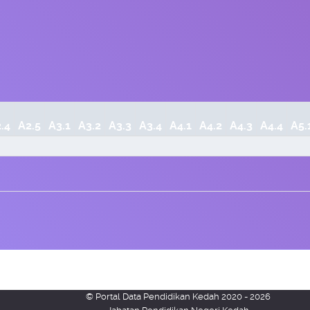
.4
A2.5
A3.1
A3.2
A3.3
A3.4
A4.1
A4.2
A4.3
A4.4
A5.
© Portal Data Pendidikan Kedah 2020 - 2026