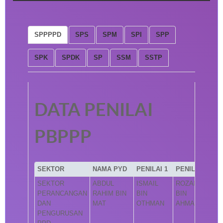
SPPPPD
SPS
SPM
SPI
SPP
SPK
SPDK
SP
SSM
SSTP
DATA PENILAI
PBPPP
SEKTOR
NAMA PYD
PENILAI 1
PENILAI 2
SEKTOR
ABDUL
ISMAIL
ROZAINI
PERANCANGAN
RAHIM BIN
BIN
BIN
DAN
MAT
OTHMAN
AHMAD
PENGURUSAN