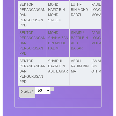
SEKTOR
MOHD
LUTHFI
FADIL
PERANCANGAN
HAFIZ BIN
BIN MOHD
LONG BIN
DAN
MOHD
RADZI
MOHAMAD
PENGURUSAN
SALLEH
PPD
SEKTOR
MOHD
SHAIRUL
FADIL
PERANCANGAN
SHAHMIZAN
BAZRI BIN
LONG BIN
DAN
BIN ABDUL
ABU
MOHAMAD
PENGURUSAN
HALIM
BAKAR
PPD
SEKTOR
SHAIRUL
ABDUL
ISMAIL
PERANCANGAN
BAZRI BIN
RAHIM BIN
BIN
DAN
ABU BAKAR
MAT
OTHMAN
PENGURUSAN
PPD
Display #