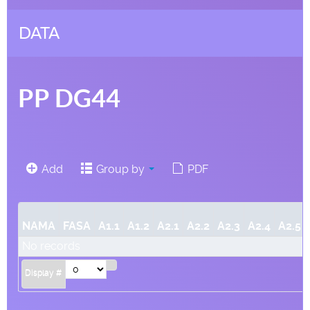
DATA
PP DG44
Add
Group by
PDF
NAMA
FASA
A1.1
A1.2
A2.1
A2.2
A2.3
A2.4
A2.5
No records
Display #