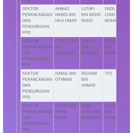
PPD
SEKTOR
AHMAD
LUTHFI
FADIL
PERANCANGAN
HAMDI BIN
BIN MOHD
LONG BIN
DAN
HAJI OMAR
RADZI
MOHAMAD
PENGURUSAN
PPD
SEKTOR
FADIL LONG
ISMAIL
ROZAINI
PERANCANGAN
BIN
BIN
BIN
DAN
MOHAMAD
OTHMAN
AHMAD
PENGURUSAN
PPD
SEKTOR
ISMAIL BIN
ROZAINI
TP2
PERANCANGAN
OTHMAN
BIN
DAN
AHMAD
PENGURUSAN
PPD
SEKTOR
LUTHFI BIN
FADIL
ISMAIL
PERANCANGAN
MOHD
LONG BIN
BIN
DAN
RADZI
MOHAMAD
OTHMAN
PENGURUSAN
PPD