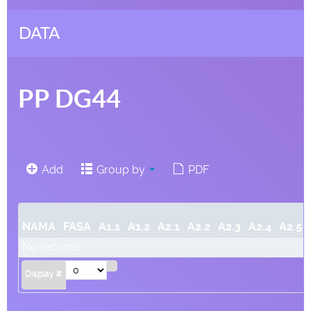
DATA
PP DG44
Add
Group by
PDF
NAMA
FASA
A1.1
A1.2
A2.1
A2.2
A2.3
A2.4
A2.5
No records
Display #