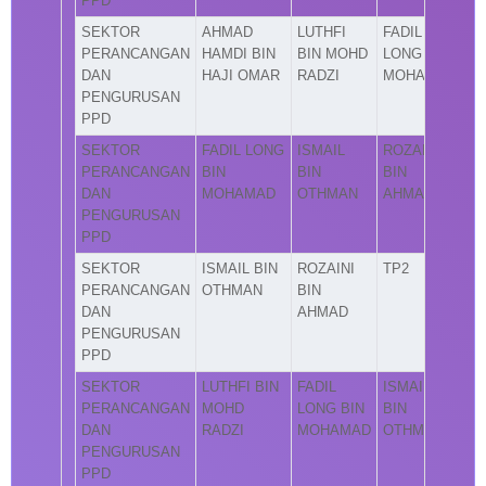
PPD
SEKTOR
AHMAD
LUTHFI
FADIL
PERANCANGAN
HAMDI BIN
BIN MOHD
LONG BIN
DAN
HAJI OMAR
RADZI
MOHAMAD
PENGURUSAN
PPD
SEKTOR
FADIL LONG
ISMAIL
ROZAINI
PERANCANGAN
BIN
BIN
BIN
DAN
MOHAMAD
OTHMAN
AHMAD
PENGURUSAN
PPD
SEKTOR
ISMAIL BIN
ROZAINI
TP2
PERANCANGAN
OTHMAN
BIN
DAN
AHMAD
PENGURUSAN
PPD
SEKTOR
LUTHFI BIN
FADIL
ISMAIL
PERANCANGAN
MOHD
LONG BIN
BIN
DAN
RADZI
MOHAMAD
OTHMAN
PENGURUSAN
PPD