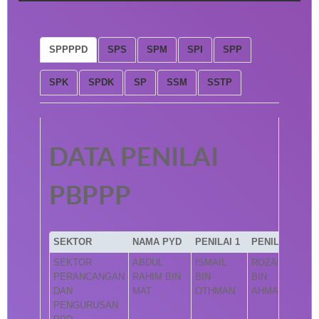
SPPPPD
SPS
SPM
SPI
SPP
SPK
SPDK
SP
SSM
SSTP
DATA PENILAI
PBPPP
SEKTOR
NAMA PYD
PENILAI 1
PENILAI 2
SEKTOR
ABDUL
ISMAIL
ROZAINI
PERANCANGAN
RAHIM BIN
BIN
BIN
DAN
MAT
OTHMAN
AHMAD
PENGURUSAN