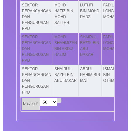
SEKTOR
MOHD
LUTHFI
FADIL
PERANCANGAN
HAFIZ BIN
BIN MOHD
LONG BIN
DAN
MOHD
RADZI
MOHAMAD
PENGURUSAN
SALLEH
PPD
SEKTOR
MOHD
SHAIRUL
FADIL
PERANCANGAN
SHAHMIZAN
BAZRI BIN
LONG BIN
DAN
BIN ABDUL
ABU
MOHAMAD
PENGURUSAN
HALIM
BAKAR
PPD
SEKTOR
SHAIRUL
ABDUL
ISMAIL
PERANCANGAN
BAZRI BIN
RAHIM BIN
BIN
DAN
ABU BAKAR
MAT
OTHMAN
PENGURUSAN
PPD
Display #