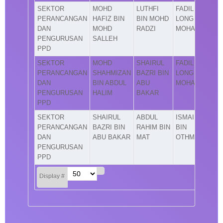
SEKTOR
MOHD
LUTHFI
FADIL
PERANCANGAN
HAFIZ BIN
BIN MOHD
LONG BIN
DAN
MOHD
RADZI
MOHAMAD
PENGURUSAN
SALLEH
PPD
SEKTOR
MOHD
SHAIRUL
FADIL
PERANCANGAN
SHAHMIZAN
BAZRI BIN
LONG BIN
DAN
BIN ABDUL
ABU
MOHAMAD
PENGURUSAN
HALIM
BAKAR
PPD
SEKTOR
SHAIRUL
ABDUL
ISMAIL
PERANCANGAN
BAZRI BIN
RAHIM BIN
BIN
DAN
ABU BAKAR
MAT
OTHMAN
PENGURUSAN
PPD
Display #