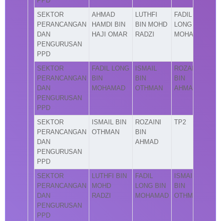
PPD
SEKTOR
AHMAD
LUTHFI
FADIL
PERANCANGAN
HAMDI BIN
BIN MOHD
LONG BIN
DAN
HAJI OMAR
RADZI
MOHAMAD
PENGURUSAN
PPD
SEKTOR
FADIL LONG
ISMAIL
ROZAINI
PERANCANGAN
BIN
BIN
BIN
DAN
MOHAMAD
OTHMAN
AHMAD
PENGURUSAN
PPD
SEKTOR
ISMAIL BIN
ROZAINI
TP2
PERANCANGAN
OTHMAN
BIN
DAN
AHMAD
PENGURUSAN
PPD
SEKTOR
LUTHFI BIN
FADIL
ISMAIL
PERANCANGAN
MOHD
LONG BIN
BIN
DAN
RADZI
MOHAMAD
OTHMAN
PENGURUSAN
PPD