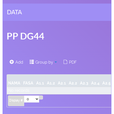
DATA
PP DG44
Add
Group by
PDF
NAMA
FASA
A1.1
A1.2
A2.1
A2.2
A2.3
A2.4
A2.5
No records
Display #