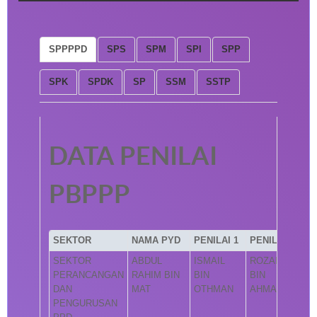
SPPPPD
SPS
SPM
SPI
SPP
SPK
SPDK
SP
SSM
SSTP
DATA PENILAI
PBPPP
SEKTOR
NAMA PYD
PENILAI 1
PENILAI 2
SEKTOR
ABDUL
ISMAIL
ROZAINI
PERANCANGAN
RAHIM BIN
BIN
BIN
DAN
MAT
OTHMAN
AHMAD
PENGURUSAN