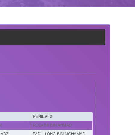
PENILAI 2
N
ROZAINI BIN AHMAD
RADZI
FADIL LONG BIN MOHAMAD