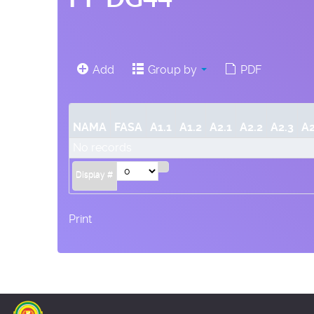
Add
Group by
PDF
NAMA
FASA
A1.1
A1.2
A2.1
A2.2
A2.3
A2
No records
Display #
Print