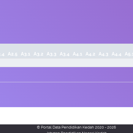
.4
A2.5
A3.1
A3.2
A3.3
A3.4
A4.1
A4.2
A4.3
A4.4
A5.
© Portal Data Pendidikan Kedah 2020 - 2026