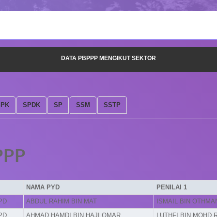
DATA PBPPP MENGIKUT SEKTOR
SPK
SPDK
SP
SSM
SSTP
PPP
NAMA PYD
PENILAI 1
PD
ABDUL RAHIM BIN MAT
ISMAIL BIN OTHMA
PD
AHMAD HAMDI BIN HAJI OMAR
LUTHFI BIN MOHD 