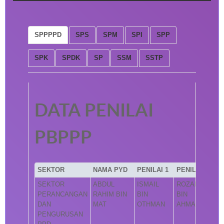
SPPPPD
SPS
SPM
SPI
SPP
SPK
SPDK
SP
SSM
SSTP
DATA PENILAI
PBPPP
SEKTOR
NAMA PYD
PENILAI 1
PENILAI 2
SEKTOR
ABDUL
ISMAIL
ROZAINI
PERANCANGAN
RAHIM BIN
BIN
BIN
DAN
MAT
OTHMAN
AHMAD
PENGURUSAN