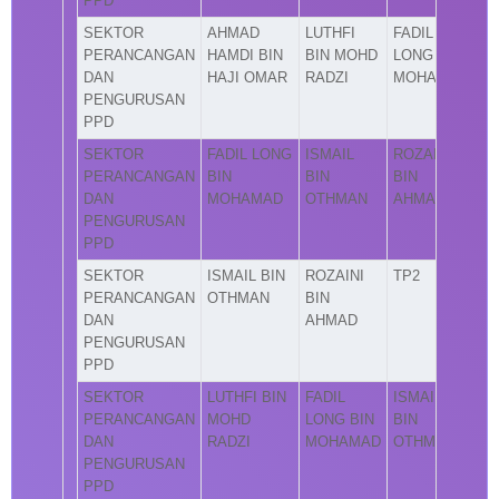
PPD
SEKTOR
AHMAD
LUTHFI
FADIL
PERANCANGAN
HAMDI BIN
BIN MOHD
LONG BIN
DAN
HAJI OMAR
RADZI
MOHAMAD
PENGURUSAN
PPD
SEKTOR
FADIL LONG
ISMAIL
ROZAINI
PERANCANGAN
BIN
BIN
BIN
DAN
MOHAMAD
OTHMAN
AHMAD
PENGURUSAN
PPD
SEKTOR
ISMAIL BIN
ROZAINI
TP2
PERANCANGAN
OTHMAN
BIN
DAN
AHMAD
PENGURUSAN
PPD
SEKTOR
LUTHFI BIN
FADIL
ISMAIL
PERANCANGAN
MOHD
LONG BIN
BIN
DAN
RADZI
MOHAMAD
OTHMAN
PENGURUSAN
PPD