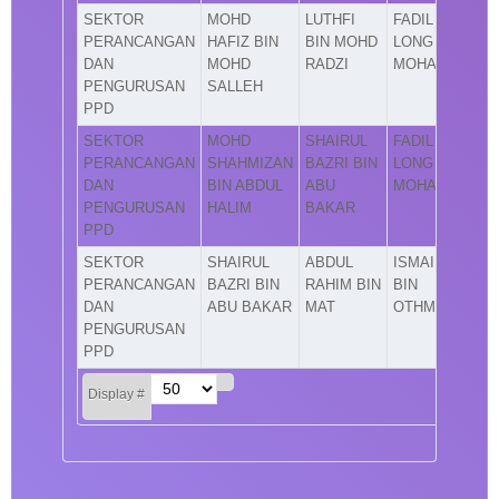
SEKTOR
MOHD
LUTHFI
FADIL
PERANCANGAN
HAFIZ BIN
BIN MOHD
LONG BIN
DAN
MOHD
RADZI
MOHAMAD
PENGURUSAN
SALLEH
PPD
SEKTOR
MOHD
SHAIRUL
FADIL
PERANCANGAN
SHAHMIZAN
BAZRI BIN
LONG BIN
DAN
BIN ABDUL
ABU
MOHAMAD
PENGURUSAN
HALIM
BAKAR
PPD
SEKTOR
SHAIRUL
ABDUL
ISMAIL
PERANCANGAN
BAZRI BIN
RAHIM BIN
BIN
DAN
ABU BAKAR
MAT
OTHMAN
PENGURUSAN
PPD
Display #