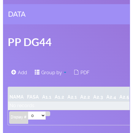
DATA
PP DG44
Add
Group by
PDF
NAMA
FASA
A1.1
A1.2
A2.1
A2.2
A2.3
A2.4
A2.5
No records
Display #