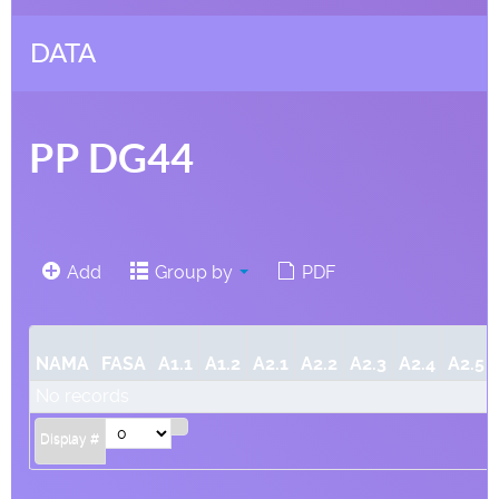
DATA
PP DG44
Add
Group by
PDF
NAMA
FASA
A1.1
A1.2
A2.1
A2.2
A2.3
A2.4
A2.5
No records
Display #