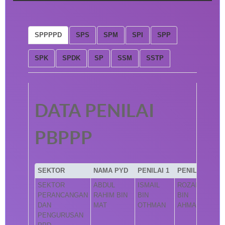
SPPPPD
SPS
SPM
SPI
SPP
SPK
SPDK
SP
SSM
SSTP
DATA PENILAI
PBPPP
SEKTOR
NAMA PYD
PENILAI 1
PENILAI 2
SEKTOR
ABDUL
ISMAIL
ROZAINI
PERANCANGAN
RAHIM BIN
BIN
BIN
DAN
MAT
OTHMAN
AHMAD
PENGURUSAN