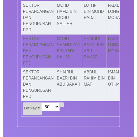
SEKTOR
MOHD
LUTHFI
FADIL
PERANCANGAN
HAFIZ BIN
BIN MOHD
LONG BIN
DAN
MOHD
RADZI
MOHAMAD
PENGURUSAN
SALLEH
PPD
SEKTOR
MOHD
SHAIRUL
FADIL
PERANCANGAN
SHAHMIZAN
BAZRI BIN
LONG BIN
DAN
BIN ABDUL
ABU
MOHAMAD
PENGURUSAN
HALIM
BAKAR
PPD
SEKTOR
SHAIRUL
ABDUL
ISMAIL
PERANCANGAN
BAZRI BIN
RAHIM BIN
BIN
DAN
ABU BAKAR
MAT
OTHMAN
PENGURUSAN
PPD
Display #