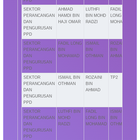
PPD
SEKTOR
AHMAD
LUTHFI
FADIL
PERANCANGAN
HAMDI BIN
BIN MOHD
LONG BIN
DAN
HAJI OMAR
RADZI
MOHAMAD
PENGURUSAN
PPD
SEKTOR
FADIL LONG
ISMAIL
ROZAINI
PERANCANGAN
BIN
BIN
BIN
DAN
MOHAMAD
OTHMAN
AHMAD
PENGURUSAN
PPD
SEKTOR
ISMAIL BIN
ROZAINI
TP2
PERANCANGAN
OTHMAN
BIN
DAN
AHMAD
PENGURUSAN
PPD
SEKTOR
LUTHFI BIN
FADIL
ISMAIL
PERANCANGAN
MOHD
LONG BIN
BIN
DAN
RADZI
MOHAMAD
OTHMAN
PENGURUSAN
PPD