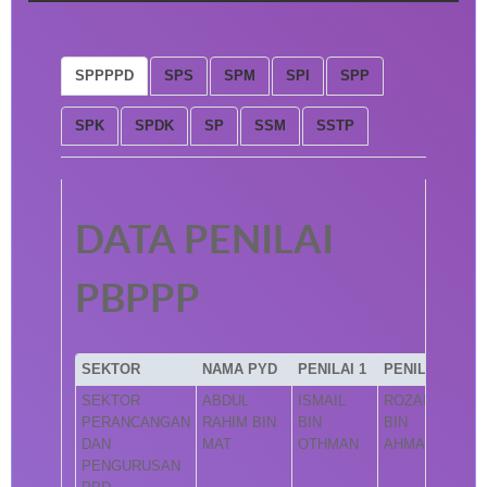
SPPPPD
SPS
SPM
SPI
SPP
SPK
SPDK
SP
SSM
SSTP
DATA PENILAI
PBPPP
SEKTOR
NAMA PYD
PENILAI 1
PENILAI 2
SEKTOR
ABDUL
ISMAIL
ROZAINI
PERANCANGAN
RAHIM BIN
BIN
BIN
DAN
MAT
OTHMAN
AHMAD
PENGURUSAN