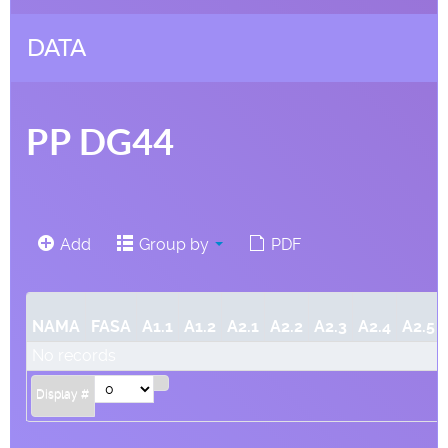
DATA
PP DG44
Add
Group by
PDF
NAMA
FASA
A1.1
A1.2
A2.1
A2.2
A2.3
A2.4
A2.5
No records
Display #