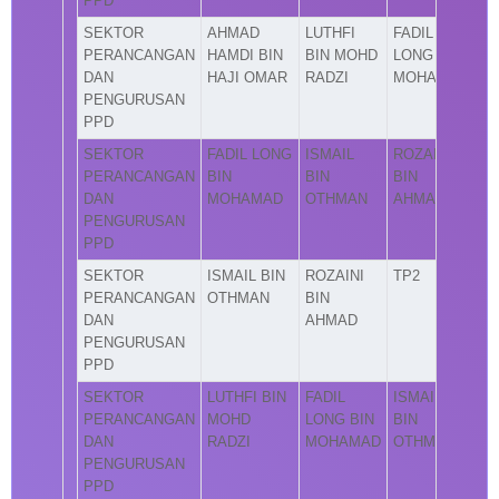
PPD
SEKTOR
AHMAD
LUTHFI
FADIL
PERANCANGAN
HAMDI BIN
BIN MOHD
LONG BIN
DAN
HAJI OMAR
RADZI
MOHAMAD
PENGURUSAN
PPD
SEKTOR
FADIL LONG
ISMAIL
ROZAINI
PERANCANGAN
BIN
BIN
BIN
DAN
MOHAMAD
OTHMAN
AHMAD
PENGURUSAN
PPD
SEKTOR
ISMAIL BIN
ROZAINI
TP2
PERANCANGAN
OTHMAN
BIN
DAN
AHMAD
PENGURUSAN
PPD
SEKTOR
LUTHFI BIN
FADIL
ISMAIL
PERANCANGAN
MOHD
LONG BIN
BIN
DAN
RADZI
MOHAMAD
OTHMAN
PENGURUSAN
PPD