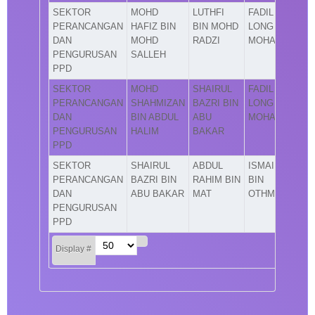
SEKTOR
MOHD
LUTHFI
FADIL
PERANCANGAN
HAFIZ BIN
BIN MOHD
LONG BIN
DAN
MOHD
RADZI
MOHAMAD
PENGURUSAN
SALLEH
PPD
SEKTOR
MOHD
SHAIRUL
FADIL
PERANCANGAN
SHAHMIZAN
BAZRI BIN
LONG BIN
DAN
BIN ABDUL
ABU
MOHAMAD
PENGURUSAN
HALIM
BAKAR
PPD
SEKTOR
SHAIRUL
ABDUL
ISMAIL
PERANCANGAN
BAZRI BIN
RAHIM BIN
BIN
DAN
ABU BAKAR
MAT
OTHMAN
PENGURUSAN
PPD
Display #