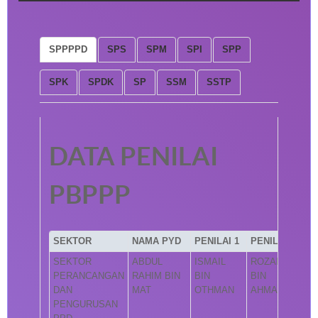
SPPPPD
SPS
SPM
SPI
SPP
SPK
SPDK
SP
SSM
SSTP
DATA PENILAI
PBPPP
SEKTOR
NAMA PYD
PENILAI 1
PENILAI 2
SEKTOR
ABDUL
ISMAIL
ROZAINI
PERANCANGAN
RAHIM BIN
BIN
BIN
DAN
MAT
OTHMAN
AHMAD
PENGURUSAN