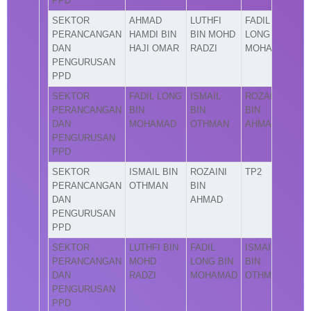
PPD
SEKTOR
AHMAD
LUTHFI
FADIL
PERANCANGAN
HAMDI BIN
BIN MOHD
LONG BIN
DAN
HAJI OMAR
RADZI
MOHAMAD
PENGURUSAN
PPD
SEKTOR
FADIL LONG
ISMAIL
ROZAINI
PERANCANGAN
BIN
BIN
BIN
DAN
MOHAMAD
OTHMAN
AHMAD
PENGURUSAN
PPD
SEKTOR
ISMAIL BIN
ROZAINI
TP2
PERANCANGAN
OTHMAN
BIN
DAN
AHMAD
PENGURUSAN
PPD
SEKTOR
LUTHFI BIN
FADIL
ISMAIL
PERANCANGAN
MOHD
LONG BIN
BIN
DAN
RADZI
MOHAMAD
OTHMAN
PENGURUSAN
PPD