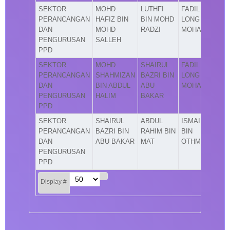
SEKTOR
MOHD
LUTHFI
FADIL
PERANCANGAN
HAFIZ BIN
BIN MOHD
LONG BIN
DAN
MOHD
RADZI
MOHAMAD
PENGURUSAN
SALLEH
PPD
SEKTOR
MOHD
SHAIRUL
FADIL
PERANCANGAN
SHAHMIZAN
BAZRI BIN
LONG BIN
DAN
BIN ABDUL
ABU
MOHAMAD
PENGURUSAN
HALIM
BAKAR
PPD
SEKTOR
SHAIRUL
ABDUL
ISMAIL
PERANCANGAN
BAZRI BIN
RAHIM BIN
BIN
DAN
ABU BAKAR
MAT
OTHMAN
PENGURUSAN
PPD
Display #