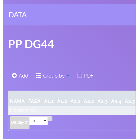
DATA
PP DG44
Add
Group by
PDF
NAMA
FASA
A1.1
A1.2
A2.1
A2.2
A2.3
A2.4
A2.5
No records
Display #