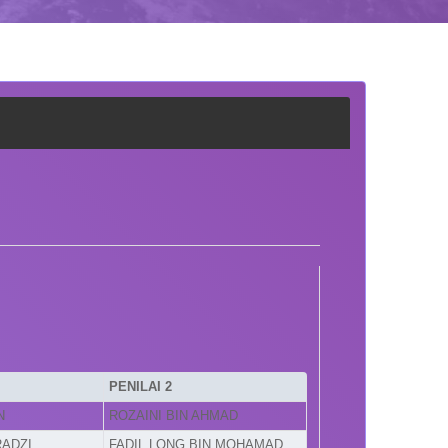
PENILAI 2
N
ROZAINI BIN AHMAD
RADZI
FADIL LONG BIN MOHAMAD