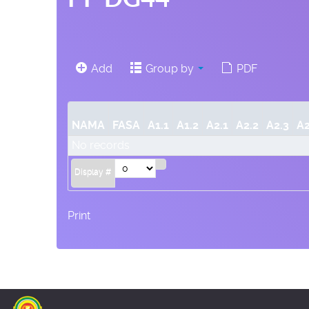
Add
Group by
PDF
NAMA
FASA
A1.1
A1.2
A2.1
A2.2
A2.3
A2
No records
Display #
Print