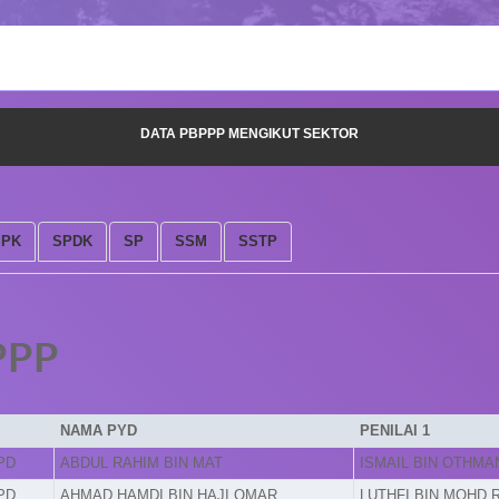
DATA PBPPP MENGIKUT SEKTOR
SPK
SPDK
SP
SSM
SSTP
PPP
NAMA PYD
PENILAI 1
PD
ABDUL RAHIM BIN MAT
ISMAIL BIN OTHMA
PD
AHMAD HAMDI BIN HAJI OMAR
LUTHFI BIN MOHD 