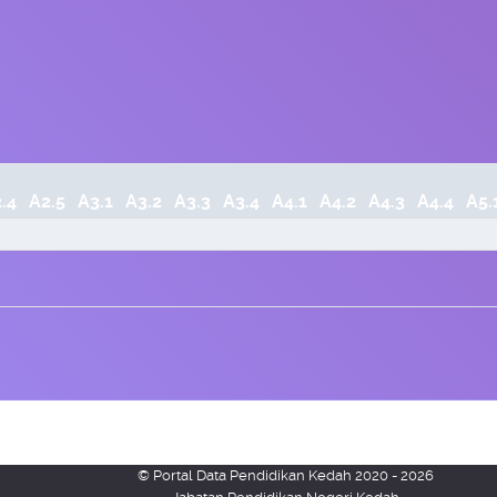
.4
A2.5
A3.1
A3.2
A3.3
A3.4
A4.1
A4.2
A4.3
A4.4
A5.
© Portal Data Pendidikan Kedah 2020 - 2026