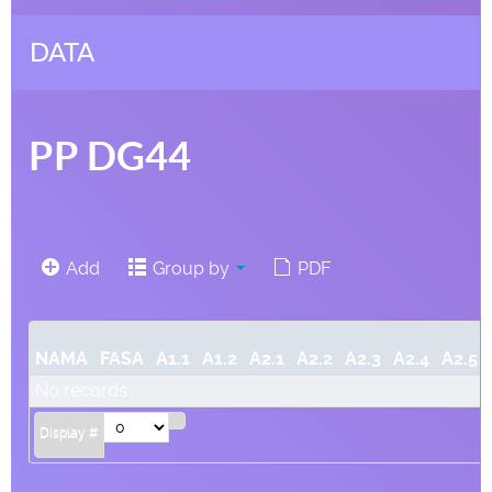
DATA
PP DG44
Add
Group by
PDF
NAMA
FASA
A1.1
A1.2
A2.1
A2.2
A2.3
A2.4
A2.5
No records
Display #