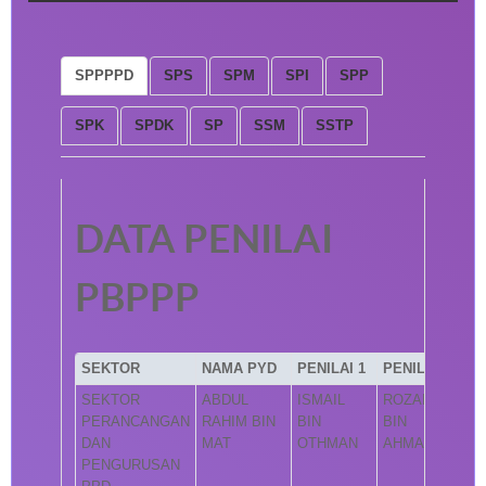
SPPPPD
SPS
SPM
SPI
SPP
SPK
SPDK
SP
SSM
SSTP
DATA PENILAI
PBPPP
SEKTOR
NAMA PYD
PENILAI 1
PENILAI 2
SEKTOR
ABDUL
ISMAIL
ROZAINI
PERANCANGAN
RAHIM BIN
BIN
BIN
DAN
MAT
OTHMAN
AHMAD
PENGURUSAN