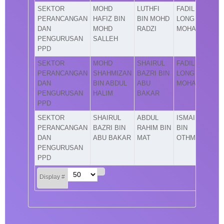
SEKTOR
MOHD
LUTHFI
FADIL
PERANCANGAN
HAFIZ BIN
BIN MOHD
LONG BIN
DAN
MOHD
RADZI
MOHAMAD
PENGURUSAN
SALLEH
PPD
SEKTOR
MOHD
SHAIRUL
FADIL
PERANCANGAN
SHAHMIZAN
BAZRI BIN
LONG BIN
DAN
BIN ABDUL
ABU
MOHAMAD
PENGURUSAN
HALIM
BAKAR
PPD
SEKTOR
SHAIRUL
ABDUL
ISMAIL
PERANCANGAN
BAZRI BIN
RAHIM BIN
BIN
DAN
ABU BAKAR
MAT
OTHMAN
PENGURUSAN
PPD
Display #