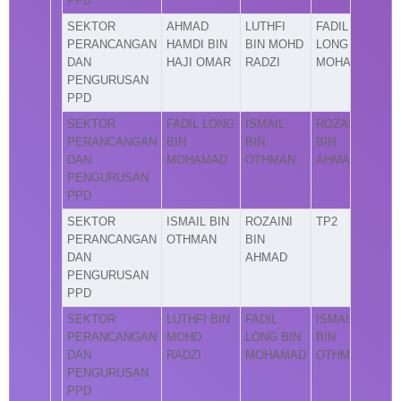
PPD
SEKTOR
AHMAD
LUTHFI
FADIL
PERANCANGAN
HAMDI BIN
BIN MOHD
LONG BIN
DAN
HAJI OMAR
RADZI
MOHAMAD
PENGURUSAN
PPD
SEKTOR
FADIL LONG
ISMAIL
ROZAINI
PERANCANGAN
BIN
BIN
BIN
DAN
MOHAMAD
OTHMAN
AHMAD
PENGURUSAN
PPD
SEKTOR
ISMAIL BIN
ROZAINI
TP2
PERANCANGAN
OTHMAN
BIN
DAN
AHMAD
PENGURUSAN
PPD
SEKTOR
LUTHFI BIN
FADIL
ISMAIL
PERANCANGAN
MOHD
LONG BIN
BIN
DAN
RADZI
MOHAMAD
OTHMAN
PENGURUSAN
PPD