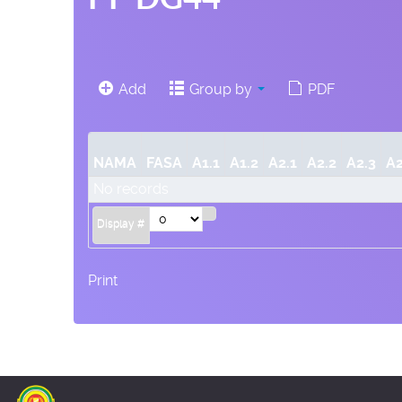
Add
Group by
PDF
NAMA
FASA
A1.1
A1.2
A2.1
A2.2
A2.3
A2
No records
Display #
Print