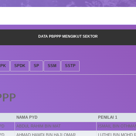
DATA PBPPP MENGIKUT SEKTOR
SPK
SPDK
SP
SSM
SSTP
PPP
NAMA PYD
PENILAI 1
PD
ABDUL RAHIM BIN MAT
ISMAIL BIN OTHMA
PD
AHMAD HAMDI BIN HAJI OMAR
LUTHFI BIN MOHD 