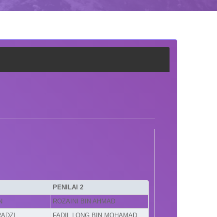
PENILAI 2
N
ROZAINI BIN AHMAD
RADZI
FADIL LONG BIN MOHAMAD