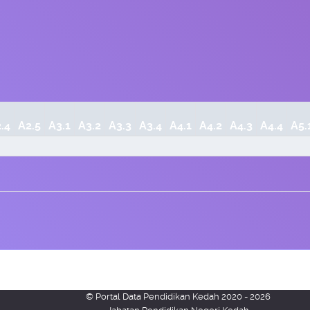
.4
A2.5
A3.1
A3.2
A3.3
A3.4
A4.1
A4.2
A4.3
A4.4
A5.
© Portal Data Pendidikan Kedah 2020 - 2026