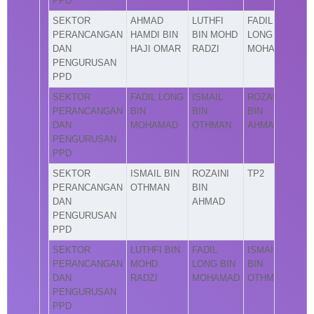
PPD
SEKTOR
AHMAD
LUTHFI
FADIL
PERANCANGAN
HAMDI BIN
BIN MOHD
LONG BIN
DAN
HAJI OMAR
RADZI
MOHAMAD
PENGURUSAN
PPD
SEKTOR
FADIL LONG
ISMAIL
ROZAINI
PERANCANGAN
BIN
BIN
BIN
DAN
MOHAMAD
OTHMAN
AHMAD
PENGURUSAN
PPD
SEKTOR
ISMAIL BIN
ROZAINI
TP2
PERANCANGAN
OTHMAN
BIN
DAN
AHMAD
PENGURUSAN
PPD
SEKTOR
LUTHFI BIN
FADIL
ISMAIL
PERANCANGAN
MOHD
LONG BIN
BIN
DAN
RADZI
MOHAMAD
OTHMAN
PENGURUSAN
PPD