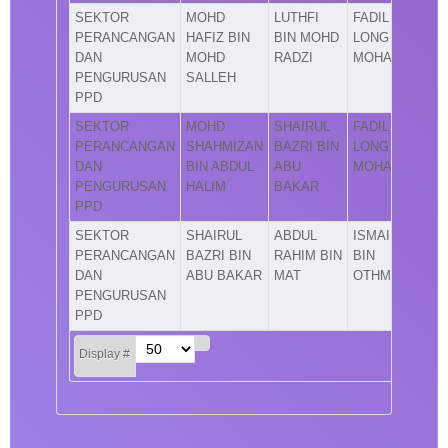
SEKTOR
MOHD
LUTHFI
FADIL
PERANCANGAN
HAFIZ BIN
BIN MOHD
LONG BIN
DAN
MOHD
RADZI
MOHAMAD
PENGURUSAN
SALLEH
PPD
SEKTOR
MOHD
SHAIRUL
FADIL
PERANCANGAN
SHAHMIZAN
BAZRI BIN
LONG BIN
DAN
BIN ABDUL
ABU
MOHAMAD
PENGURUSAN
HALIM
BAKAR
PPD
SEKTOR
SHAIRUL
ABDUL
ISMAIL
PERANCANGAN
BAZRI BIN
RAHIM BIN
BIN
DAN
ABU BAKAR
MAT
OTHMAN
PENGURUSAN
PPD
Display #