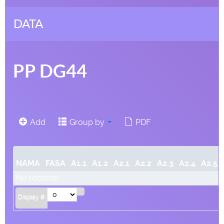
DATA
PP DG44
Add
Group by
PDF
NAMA
FASA
A1.1
A1.2
A2.1
A2.2
A2.3
A2.4
A2.5
No records
Display #