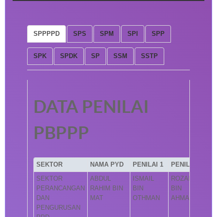
SPPPPD
SPS
SPM
SPI
SPP
SPK
SPDK
SP
SSM
SSTP
DATA PENILAI
PBPPP
SEKTOR
NAMA PYD
PENILAI 1
PENILAI 2
SEKTOR
ABDUL
ISMAIL
ROZAINI
PERANCANGAN
RAHIM BIN
BIN
BIN
DAN
MAT
OTHMAN
AHMAD
PENGURUSAN