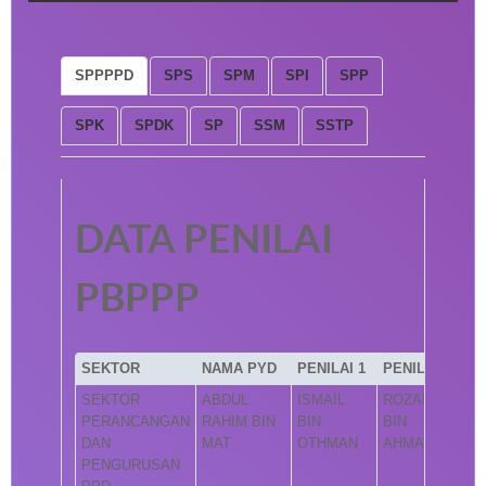
SPPPPD
SPS
SPM
SPI
SPP
SPK
SPDK
SP
SSM
SSTP
DATA PENILAI
PBPPP
SEKTOR
NAMA PYD
PENILAI 1
PENILAI 2
SEKTOR
ABDUL
ISMAIL
ROZAINI
PERANCANGAN
RAHIM BIN
BIN
BIN
DAN
MAT
OTHMAN
AHMAD
PENGURUSAN