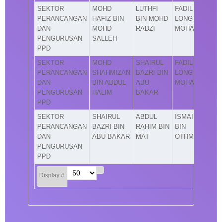
SEKTOR
MOHD
LUTHFI
FADIL
PERANCANGAN
HAFIZ BIN
BIN MOHD
LONG BIN
DAN
MOHD
RADZI
MOHAMAD
PENGURUSAN
SALLEH
PPD
SEKTOR
MOHD
SHAIRUL
FADIL
PERANCANGAN
SHAHMIZAN
BAZRI BIN
LONG BIN
DAN
BIN ABDUL
ABU
MOHAMAD
PENGURUSAN
HALIM
BAKAR
PPD
SEKTOR
SHAIRUL
ABDUL
ISMAIL
PERANCANGAN
BAZRI BIN
RAHIM BIN
BIN
DAN
ABU BAKAR
MAT
OTHMAN
PENGURUSAN
PPD
Display #