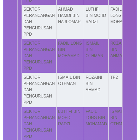
PPD
SEKTOR
AHMAD
LUTHFI
FADIL
PERANCANGAN
HAMDI BIN
BIN MOHD
LONG BIN
DAN
HAJI OMAR
RADZI
MOHAMAD
PENGURUSAN
PPD
SEKTOR
FADIL LONG
ISMAIL
ROZAINI
PERANCANGAN
BIN
BIN
BIN
DAN
MOHAMAD
OTHMAN
AHMAD
PENGURUSAN
PPD
SEKTOR
ISMAIL BIN
ROZAINI
TP2
PERANCANGAN
OTHMAN
BIN
DAN
AHMAD
PENGURUSAN
PPD
SEKTOR
LUTHFI BIN
FADIL
ISMAIL
PERANCANGAN
MOHD
LONG BIN
BIN
DAN
RADZI
MOHAMAD
OTHMAN
PENGURUSAN
PPD