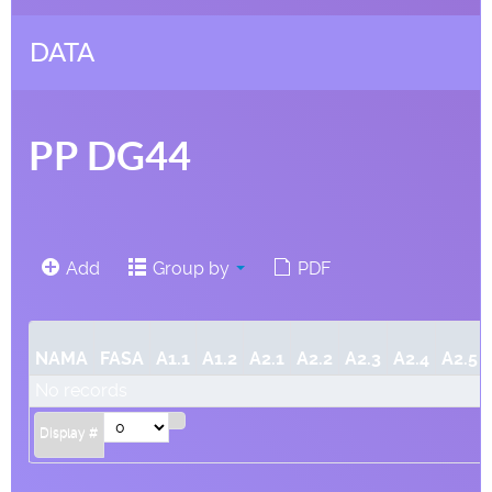
DATA
PP DG44
Add
Group by
PDF
NAMA
FASA
A1.1
A1.2
A2.1
A2.2
A2.3
A2.4
A2.5
No records
Display #